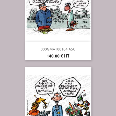
000GMAT00104 A5C
Prix
140,00 € HT