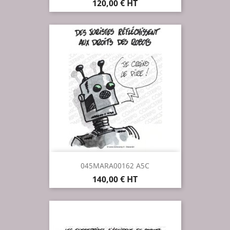
Prix
120,00 € HT
045MARA00162 A5C
Prix
140,00 € HT