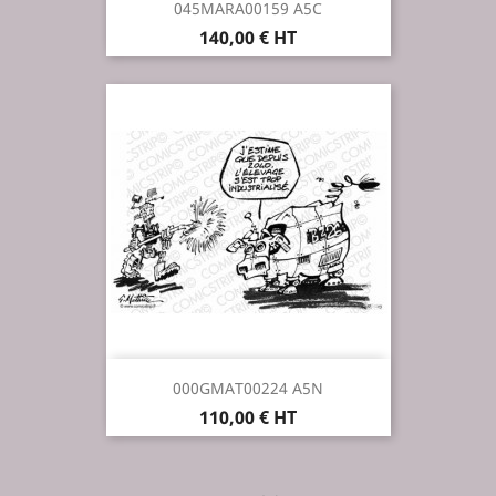
045MARA00159 A5C
Prix
140,00 € HT
000GMAT00224 A5N
Prix
110,00 € HT