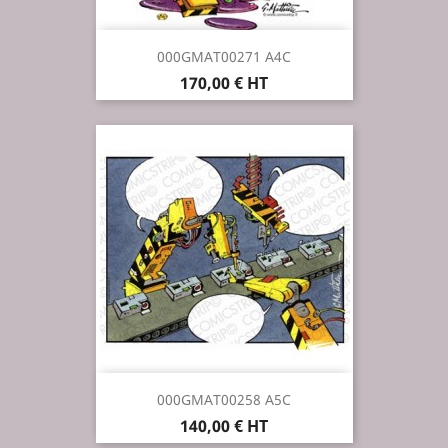
000GMAT00271 A4C
Prix
170,00 € HT
000GMAT00258 A5C
Prix
140,00 € HT