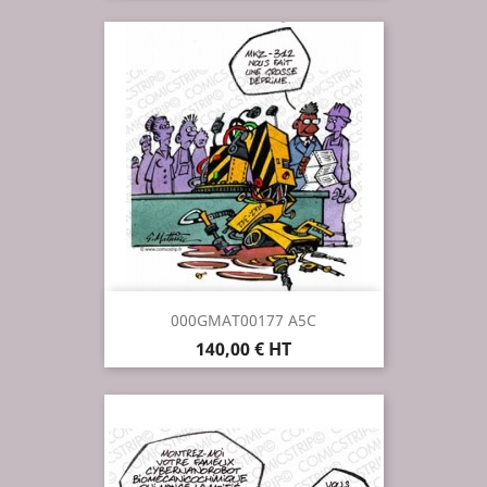
000GMAT00177 A5C
Prix
140,00 € HT