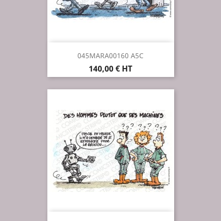
045MARA00160 A5C
Prix
140,00 € HT