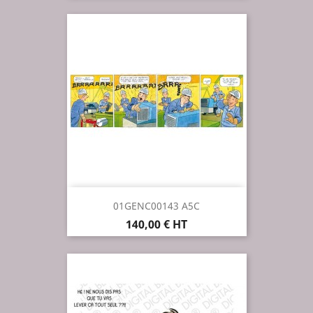
01GENC00143 A5C
Prix
140,00 € HT