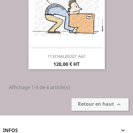
113CHAL00207 A6C
Prix
120,00 € HT
Affichage 1-4 de 4 article(s)
Retour en haut

INFOS
