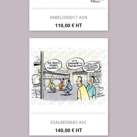
04BELO00017 A5N
Prix
110,00 € HT
03ALBE00683 A5C
Prix
140,00 € HT